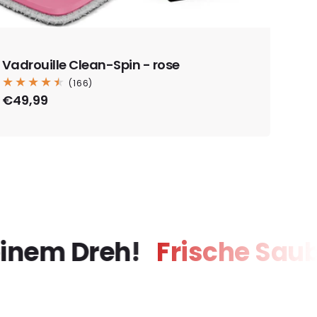
Vadrouille Clean-Spin - rose
166
(166)
total
Prix
€49,99
des
habituel
critiques
mit einem Dreh!
Frische