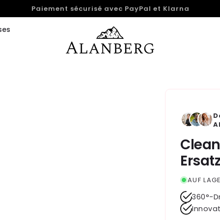
Politique de retour de 14 jours
ses
D
A
Clea
Ersat
AUF LAGE
360°-D
Innova