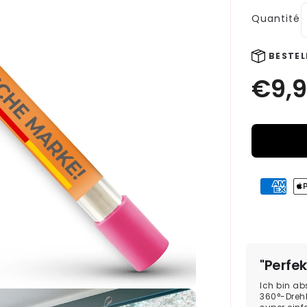
Quantité
BESTEL
Moyens
de
paiement
"Perfek
Ich bin a
360°-Dreh