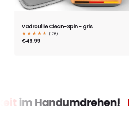
Vadrouille Clean-Spin - gris
175
(175)
total
Prix
€49,99
des
habituel
critiques
uberkeit
im Handumdreh