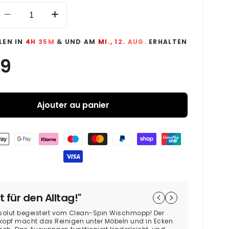
Réduire
Augmenter
la
la
quantité
quantité
LEN IN
4H 35M
& UND AM
MI., 12. AUG.
ERHALTEN
de
de
Clean-
Clean-
Spinn
Spinn
Wischmop
Wischmop
-
-
Ersatzstange
Ajouter au panier
Ersatzstange
Pink
Pink
€9,99
Prix
habituel
t für den Alltag!"
"Schne
bsolut begeistert vom Clean-Spin Wischmopp! Der
Der Wisc
kopf macht das Reinigen unter Möbeln und in Ecken
umweltfr