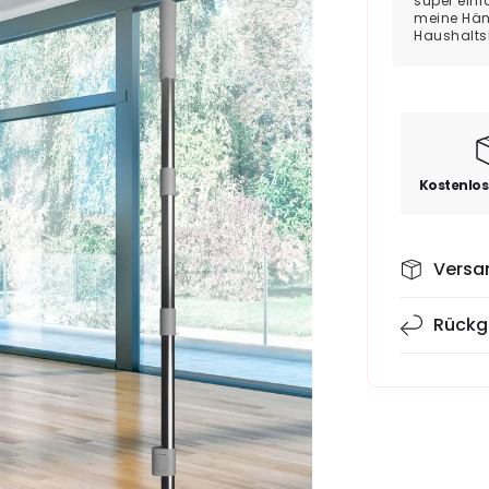
super einf
meine Händ
Haushalts
Kostenlos
Versa
Rückg