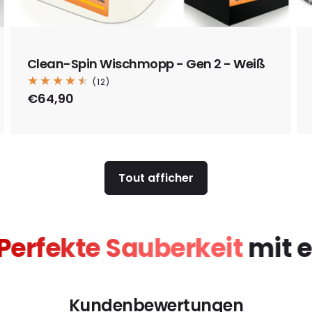
Clean-Spin Wischmopp - Gen 2 - Weiß
12
(12)
total
Prix
€64,90
des
habituel
critiques
Tout afficher
en!
Perfekte Sauberkeit
Kundenbewertungen