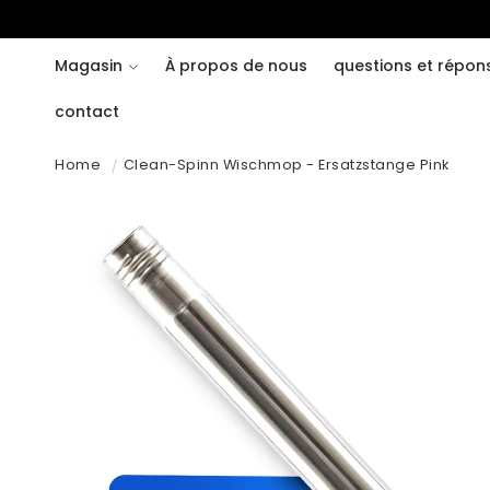
Ignorer et
passer au
contenu
Magasin
À propos de nous
questions et répon
contact
Home
Clean-Spinn Wischmop - Ersatzstange Pink
Passer aux
informations
produits