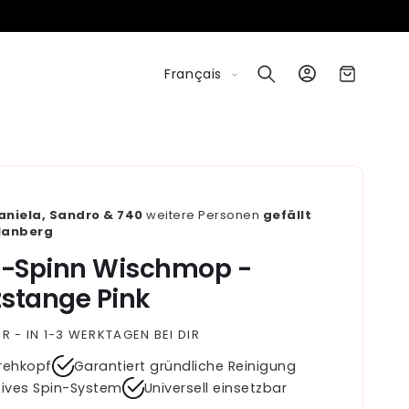
L
Connexion
Panier
Français
a
n
g
u
e
aniela, Sandro & 740
weitere Personen
gefällt
lanberg
n-Spinn Wischmop -
zstange Pink
R - IN 1-3 WERKTAGEN BEI DIR
rehkopf
Garantiert gründliche Reinigung
tives Spin-System
Universell einsetzbar