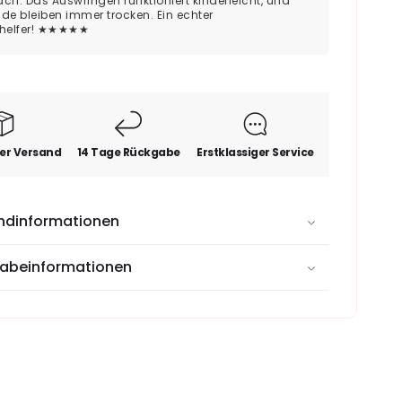
ach. Das Auswringen funktioniert kinderleicht, und
waschen 
e bleiben immer trocken. Ein echter
jeder Rei
helfer! ★★★★★
angenehm
er Versand
14 Tage Rückgabe
Erstklassiger Service
ndinformationen
abeinformationen